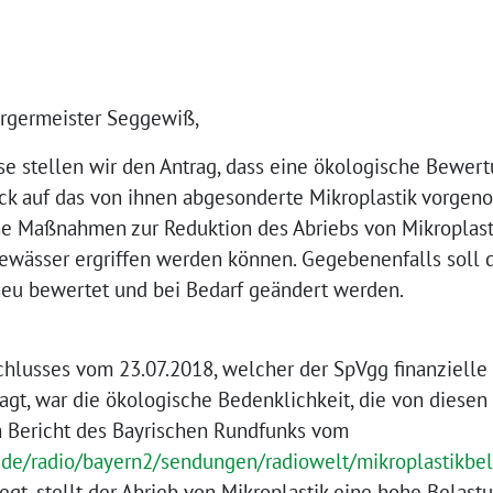
ürgermeister Seggewiß,
se stellen wir den Antrag, dass eine ökologische Bewer
ick auf das von ihnen abgesonderte Mikroplastik vorge
he Maßnahmen zur Reduktion des Abriebs von Mikroplast
wässer ergriffen werden können. Gegebenenfalls soll 
neu bewertet und bei Bedarf geändert werden.
hlusses vom 23.07.2018, welcher der SpVgg finanzielle
gt, war die ökologische Bedenklichkeit, die von diesen 
em Bericht des Bayrischen Rundfunks vom
.de/radio/bayern2/sendungen/radiowelt/mikroplastikbe
gt, stellt der Abrieb von Mikroplastik eine hohe Belast