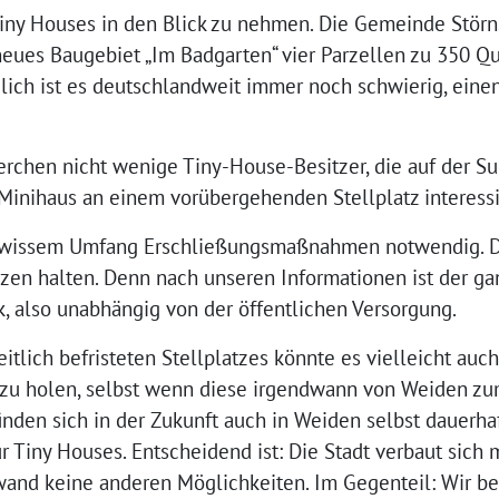
Tiny Houses in den Blick zu nehmen. Die Gemeinde Störns
neues Baugebiet „Im Badgarten“ vier Parzellen zu 350 Qu
lich ist es deutschlandweit immer noch schwierig, einen
erchen nicht wenige Tiny-House-Besitzer, die auf der S
 Minihaus an einem vorübergehenden Stellplatz interessi
ewissem Umfang Erschließungsmaßnahmen notwendig. Di
nzen halten. Denn nach unseren Informationen ist der g
, also unabhängig von der öffentlichen Versorgung.
itlich befristeten Stellplatzes könnte es vielleicht au
z zu holen, selbst wenn diese irgendwann von Weiden zu
nden sich in der Zukunft auch in Weiden selbst dauerha
r Tiny Houses. Entscheidend ist: Die Stadt verbaut sich
and keine anderen Möglichkeiten. Im Gegenteil: Wir be