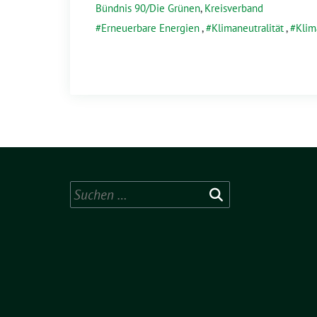
Bündnis 90/Die Grünen
,
Kreisverband
Erneuerbare Energien
,
Klimaneutralität
,
Klim
Suchen
nach: