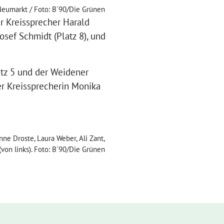
Neumarkt / Foto: B´90/Die Grünen
r Kreissprecher Harald
osef Schmidt (Platz 8), und
atz 5 und der Weidener
her Kreissprecherin Monika
e Droste, Laura Weber, Ali Zant,
(von links). Foto: B´90/Die Grünen