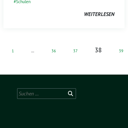
Schulen
WEITERLESEN
38
1
…
36
37
39
Suchen
nach: