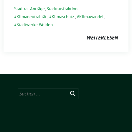
Stadtrat Anträge
,
Stadtratsfraktion
Klimaneutralität
,
Klimaschutz
,
Klimawandel
,
Stadtwerke Weiden
WEITERLESEN
Suchen
nach: