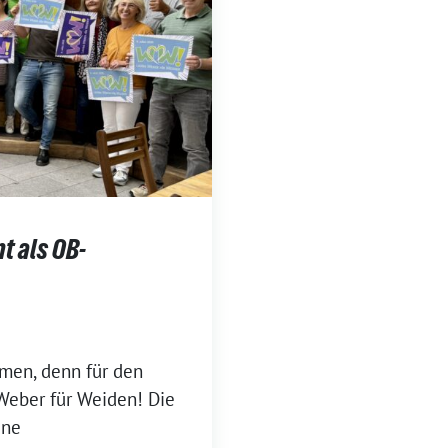
t als OB-
mmen, denn für den
 Weber für Weiden! Die
üne