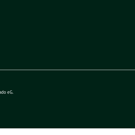
ado eG
.