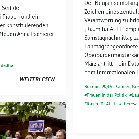
Der Neujahrsempfang 
 Seit der
Zeichen eines zentral
 Frauen und ein
Verantwortung zu brin
der konstituierenden
„Raum für ALLE“ empf
 Neuen Anna Pschierer
Samstagnachmittag za
Landtagsabgeordnete 
Oberbürgermeisterkand
März antritt – ein Da
Stadtrat
dem Internationalen 
WEITERLESEN
Bündnis 90/Die Grünen
,
Kre
Frauen in der Politik
,
Lau
Raum für ALLE
,
Theresa 