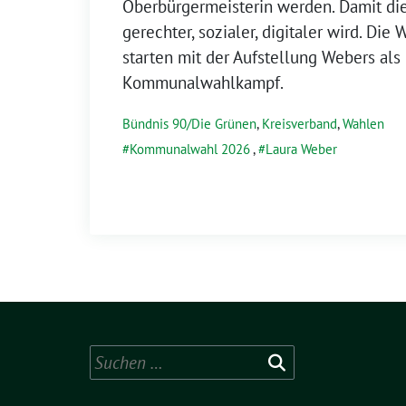
Oberbürgermeisterin werden. Damit die
gerechter, sozialer, digitaler wird. Di
starten mit der Aufstellung Webers als
Kommunalwahlkampf.
Bündnis 90/Die Grünen
,
Kreisverband
,
Wahlen
Kommunalwahl 2026
,
Laura Weber
Suchen
nach: