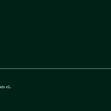
ado eG
.