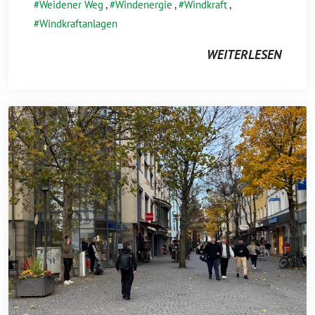
Weidener Weg
,
Windenergie
,
Windkraft
,
Windkraftanlagen
WEITERLESEN