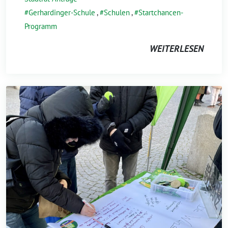
Gerhardinger-Schule
,
Schulen
,
Startchancen-
Programm
WEITERLESEN