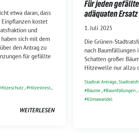
Für jeden gefällt
adäquaten Ersatz
icht etwa daran, dass
 Einpflanzen kostet
1. Juli 2025
atsfraktion und
s haben sich mit dem
Die Grünen-Stadtratsfr
 über den Antrag zu
nach Baumfällungen im
anzungen für gefällte
Schatten großer Bäume 
Hitzewelle nur allzu d
Stadtrat Anträge
,
Stadtratsf
Hitzeschutz
,
Hitzestress
,
Bäume
,
Baumfällungen
,
Klimawandel
WEITERLESEN