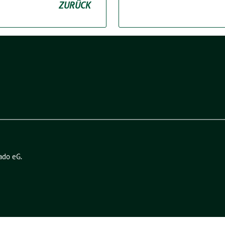
ZURÜCK
ado eG
.