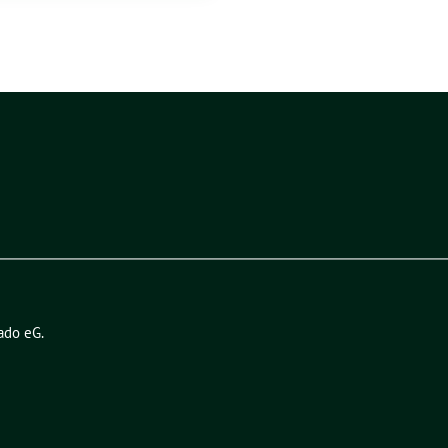
ado eG
.