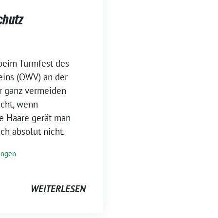
chutz
beim Turmfest des
eins (OWV) an der
er ganz vermeiden
icht, wenn
die Haare gerät man
ch absolut nicht.
ungen
WEITERLESEN