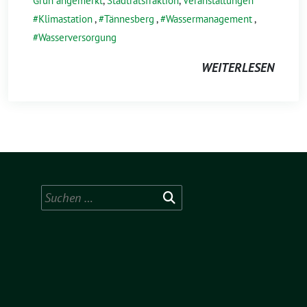
Grün angemerkt
,
Stadtratsfraktion
,
Veranstaltungen
Klimastation
,
Tännesberg
,
Wassermanagement
,
Wasserversorgung
WEITERLESEN
Suchen
nach: