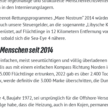
elle regelmäßige und strukturelle Menschenrechtsverlet
in den Internierungslagern.
Seenot-Rettungsprogrammes „Mare Nostrum“ 2014 würden 
 auch unsere Steuergelder, an die sogenannte „Libysche
erüstet, auf Flüchtlinge in 12 Kilometern Entfernung v
sobald sich die Sea-Eye 4 nähere.
 Menschen seit 2014
 einfachen, meist seeuntüchtigen und völlig überladene
lis aus mit einem einfachen Kompass Richtung Norden i
.000 Flüchtlinge ertrunken, 2022 gab es über 2.400 Tode
k, werde definitiv die 3.000-Marke überschritten, die Dunk
 4, Baujahr 1972, sei ursprünglich für die Offshore-Ver
lge habe, dass die Heizung, auch in den Kojen, permanen