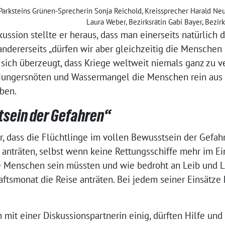
): Parksteins Grünen-Sprecherin Sonja Reichold, Kreissprecher Harald N
Laura Weber, Bezirksrätin Gabi Bayer, Bezirk
ussion stellte er heraus, dass man einerseits natürlich 
ndererseits „dürfen wir aber gleichzeitig die Menschen
te sich überzeugt, dass Kriege weltweit niemals ganz zu 
ungersnöten und Wassermangel die Menschen rein aus
eben.
tsein der Gefahren“
er, dass die Flüchtlinge im vollen Bewusstsein der Gefa
anträten, selbst wenn keine Rettungsschiffe mehr im Eins
ie Menschen sein müssten und wie bedroht an Leib und 
tsmonat die Reise anträten. Bei jedem seiner Einsätze
h mit einer Diskussionspartnerin einig, dürften Hilfe und