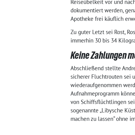
Reiseübelkeit vor und nac
dokumentiert werden, genau
Apotheke frei käuflich erw
Zu guter Letzt sei Rost, R
immerhin 30 bis 34 Kilog
Keine Zahlungen m
Abschließend stellte Andre
sicherer Fluchtrouten se
wiederaufgenommen werden
Aufnahmeprogramm könne j
von Schiffsflüchtlingen se
sogenannte „Libysche Küste
machen zu lassen“ ohne im