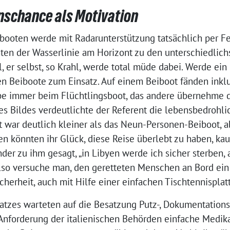
nschance als Motivation
booten werde mit Radarunterstützung tatsächlich per Fe
en der Wasserlinie am Horizont zu den unterschiedlich
er selbst, so Krahl, werde total müde dabei. Werde ein 
n Beiboote zum Einsatz. Auf einem Beiboot fänden inkl
ibe immer beim Flüchtlingsboot, das andere übernehme 
es Bildes verdeutlichte der Referent die lebensbedrohlic
t war deutlich kleiner als das Neun-Personen-Beiboot, a
en könnten ihr Glück, diese Reise überlebt zu haben, kau
er zu ihm gesagt, „in Libyen werde ich sicher sterben, 
lso versuche man, den geretteten Menschen an Bord ein
herheit, auch mit Hilfe einer einfachen Tischtennisplatt
tzes warteten auf die Besatzung Putz-, Dokumentations-
 Anforderung der italienischen Behörden einfache Med