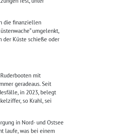
zungen fest, unter
die finanziellen
 Küstenwache“ umgelenkt,
on der Küste schieße oder
n Ruderbooten mit
mmer geradeaus. Seit
sfälle, in 2023, belegt
elziffer, so Krahl, sei
sorgung in Nord- und Ostsee
t laufe, was bei einem