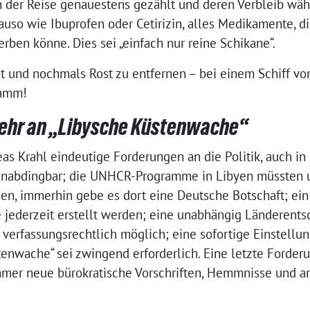
h der Reise genauestens gezählt und deren Verbleib wäh
so wie Ibuprofen oder Cetirizin, alles Medikamente, di
erben könne. Dies sei „einfach nur reine Schikane“.
ost und nochmals Rost zu entfernen – bei einem Schiff v
ramm!
ehr an „Libysche Küstenwache“
as Krahl eindeutige Forderungen an die Politik, auch in
i unabdingbar; die UNHCR-Programme in Libyen müssten 
, immerhin gebe es dort eine Deutsche Botschaft; ein
ederzeit erstellt werden; eine unabhängig Länderent
i verfassungsrechtlich möglich; eine sofortige Einstellu
nwache“ sei zwingend erforderlich. Eine letzte Forderu
mer neue bürokratische Vorschriften, Hemmnisse und a