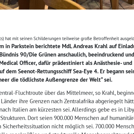
ts) hat mit seinen Schilderungen teilweise große Betroffenheit ausgel
m in Parkstein berichtete MdL Andreas Krahl auf Einla
Bündnis 90/Die Grünen anschaulich, beeindruckend und
 Medical Officer, dafür prädestiniert als Anästhesie- un
auf dem Seenot-Rettungsschiff Sea-Eye 4. Er begann sei
meer die tödlichste Außengrenze der Welt“ sei.
ntral-Fluchtroute über das Mittelmeer, so Krahl, beginne
Länder ihre Grenzen nach Zentralafrika abgeriegelt hätt
ach Italien am kürzesten sei. Allerdings gebe es in Lib
e Strukturen. Dort seien 900.000 Menschen auf humanitär
 Sicherheitssituation nicht möglich sei. 700.000 Mensc