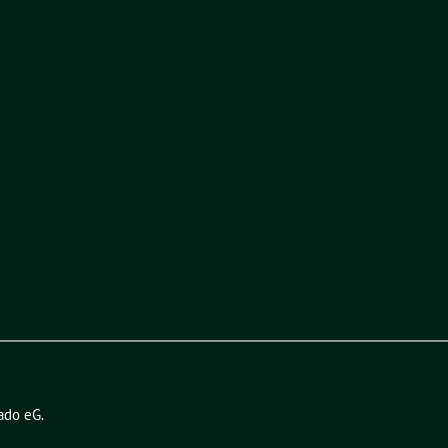
ado eG
.