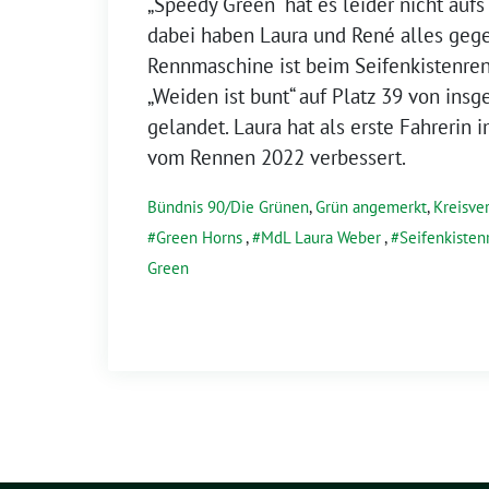
„Speedy Green“ hat es leider nicht aufs
dabei haben Laura und René alles geg
Rennmaschine ist beim Seifenkistenre
„Weiden ist bunt“ auf Platz 39 von ins
gelandet. Laura hat als erste Fahrerin 
vom Rennen 2022 verbessert.
Bündnis 90/Die Grünen
,
Grün angemerkt
,
Kreisve
Green Horns
,
MdL Laura Weber
,
Seifenkiste
Green