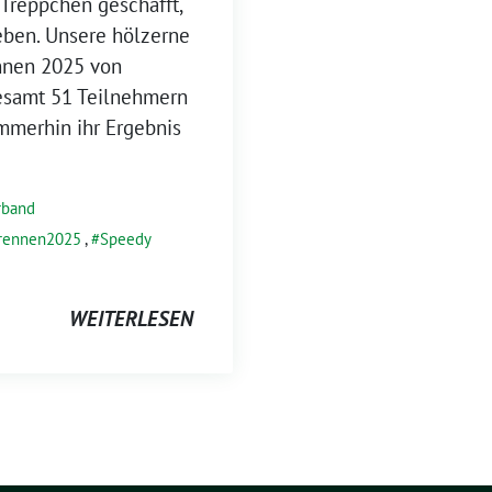
 Treppchen geschafft,
eben. Unsere hölzerne
nnen 2025 von
gesamt 51 Teilnehmern
immerhin ihr Ergebnis
rband
nrennen2025
,
Speedy
WEITERLESEN