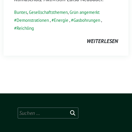
Buntes
,
Gesellschaftsthemen
,
Grün angemerkt
Demonstrationen
,
Energie
,
Gasbohrungen
,
Reichling
WEITERLESEN
Suchen
nach: