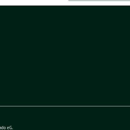
ado eG
.