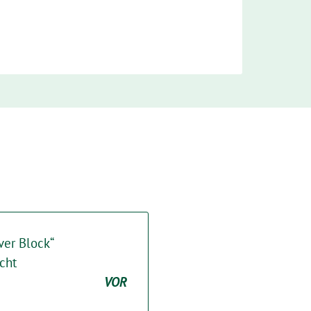
ver Block“
cht
VOR