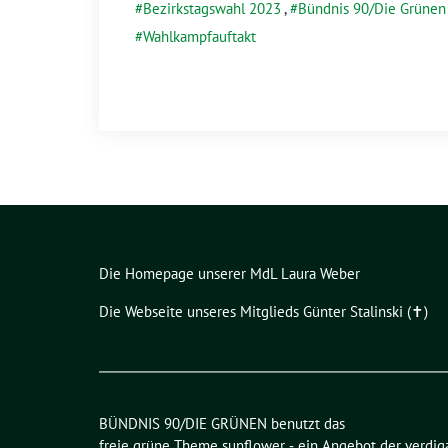
Bezirkstagswahl 2023
,
Bündnis 90/Die Grünen
Wahlkampfauftakt
Die Homepage unserer MdL Laura Weber
Die Webseite unseres Mitglieds Günter Stalinski (✝︎)
BÜNDNIS 90/DIE GRÜNEN benutzt das
freie grüne Theme
sunflower
‐ ein Angebot der
verdig