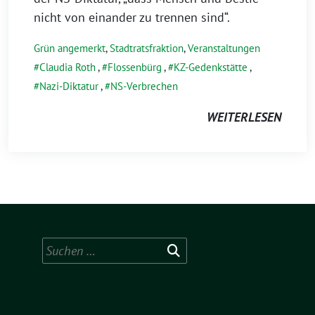
nicht von einander zu trennen sind“.
Grün angemerkt
,
Stadtratsfraktion
,
Veranstaltungen
Claudia Roth
,
Flossenbürg
,
KZ-Gedenkstätte
,
Nazi-Diktatur
,
NS-Verbrechen
WEITERLESEN
Suchen
nach: