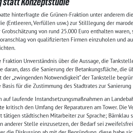
 statt Konzeptstudie
atte hinterfragte die Grünen-Fraktion unter anderem di
e (Entleeren, Verfüllen usw.) zur Stilllegung der marode
r Grobschätzung von rund 25.000 Euro enthalten waren, 
voranschlag von qualifizierten Firmen einzuholen und au
ichten.
 Fraktion Unverständnis über die Aussage, die Tankstel
te daran, dass die Sanierung der Betankungsfläche, die 
it der „zwingenden Notwendigkeit“ der Tankstelle begrü
 Basis für die Zustimmung des Stadtrates zur Sanierung
ich auf laufende Instandsetzungsmaßnahmen an Landebah
gte kritisch den Umfang der Reparaturen am Tower. Die V
t tätigen städtischen Mitarbeiter zur Sprache; Bärnklau 
an anderer Stelle einzusetzen, der Bedarf sei zweifelsfre
er die Diskussion ab mit der Begründung, diese habe si